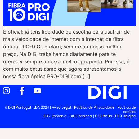
É oficial: já tens liberdade de escolha para usufruir de
mais velocidade de internet com a internet de fibra
óptica PRO-DIGI. E claro, sempre ao nosso melhor
preço. Na DIGI trabalhamos diariamente para te
oferecer sempre a nossa melhor proposta. Por isso, é
com muito entusiasmo que agora apresentamos a
nossa fibra óptica PRO-DIGI com […]
© DIGI Portugal, LDA 2024 |
Aviso Legal
|
Política de Privacidade
|
Política de
cookies
DIGI Roménia
|
DIGI Espanha
|
DIGI Itália
|
DIGI Bélgica