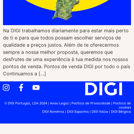
Na DIGI trabalhamos diariamente para estar mais perto
de ti e para que todos possam escolher serviços de
qualidade a preços justos. Além de te oferecermos
sempre a nossa melhor proposta, queremos que
desfrutes de uma experiência à tua medida nos nossos
pontos de venda. Pontos de venda DIGI por todo o país
Continuamos a […]
© DIGI Portugal, LDA 2024 |
Aviso Legal
|
Política de Privacidade
|
Política de
cookies
DIGI Roménia
|
DIGI Espanha
|
DIGI Itália
|
DIGI Bélgica