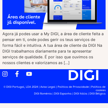
Agora já podes usar a My DIGI, a área de cliente feita a
pensar em ti, onde podes gerir os teus serviços de
forma fácil e intuitiva. A tua área de cliente da DIGI Na
DIGI trabalhamos diariamente para te apresentar
serviços de qualidade. É por isso que ouvimos os
nossos clientes e valorizamos as […]
© DIGI Portugal, LDA 2024 |
Aviso Legal
|
Política de Privacidade
|
Política de
cookies
DIGI Roménia
|
DIGI Espanha
|
DIGI Itália
|
DIGI Bélgica