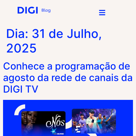
Dia:
31 de Julho,
2025
Conhece a programação de
agosto da rede de canais da
DIGI TV