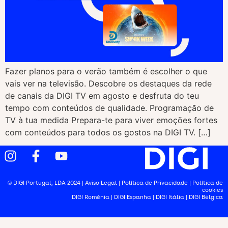
Fazer planos para o verão também é escolher o que
vais ver na televisão. Descobre os destaques da rede
de canais da DIGI TV em agosto e desfruta do teu
tempo com conteúdos de qualidade. Programação de
TV à tua medida Prepara-te para viver emoções fortes
com conteúdos para todos os gostos na DIGI TV. […]
© DIGI Portugal, LDA 2024 |
Aviso Legal
|
Política de Privacidade
|
Política de
cookies
DIGI Roménia
|
DIGI Espanha
|
DIGI Itália
|
DIGI Bélgica