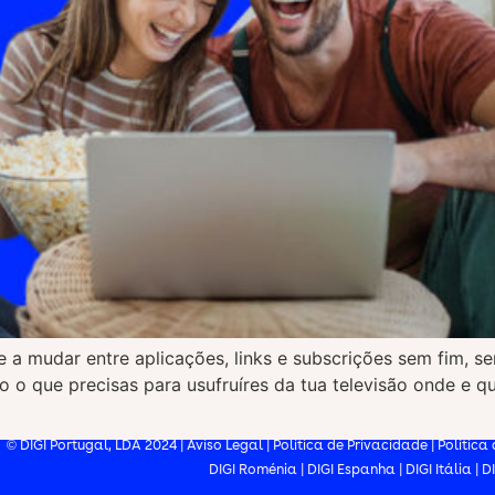
 a mudar entre aplicações, links e subscrições sem fim, sen
do o que precisas para usufruíres da tua televisão onde e q
© DIGI Portugal, LDA 2024 |
Aviso Legal
|
Política de Privacidade
|
Política
DIGI Roménia
|
DIGI Espanha
|
DIGI Itália
|
D