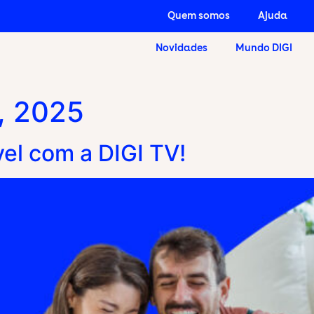
Quem somos
Ajuda
Novidades
Mundo DIGI
, 2025
vel com a DIGI TV!