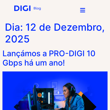
Dia:
12 de Dezembro,
2025
Lançámos a PRO-DIGI 10
Gbps há um ano!