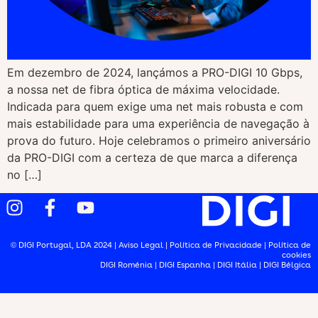
Em dezembro de 2024, lançámos a PRO-DIGI 10 Gbps,
a nossa net de fibra óptica de máxima velocidade.
Indicada para quem exige uma net mais robusta e com
mais estabilidade para uma experiência de navegação à
prova do futuro. Hoje celebramos o primeiro aniversário
da PRO-DIGI com a certeza de que marca a diferença
no […]
© DIGI Portugal, LDA 2024 |
Aviso Legal
|
Política de Privacidade
|
Política de
cookies
DIGI Roménia
|
DIGI Espanha
|
DIGI Itália
|
DIGI Bélgica