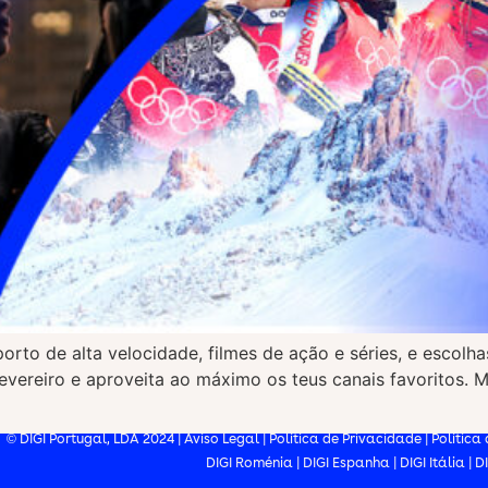
o de alta velocidade, filmes de ação e séries, e escolhas
vereiro e aproveita ao máximo os teus canais favoritos. M
© DIGI Portugal, LDA 2024 |
Aviso Legal
|
Política de Privacidade
|
Política
DIGI Roménia
|
DIGI Espanha
|
DIGI Itália
|
D