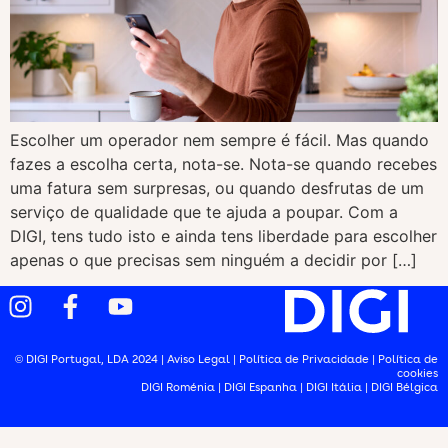
Escolher um operador nem sempre é fácil. Mas quando
fazes a escolha certa, nota-se. Nota-se quando recebes
uma fatura sem surpresas, ou quando desfrutas de um
serviço de qualidade que te ajuda a poupar. Com a
DIGI, tens tudo isto e ainda tens liberdade para escolher
apenas o que precisas sem ninguém a decidir por […]
© DIGI Portugal, LDA 2024 |
Aviso Legal
|
Política de Privacidade
|
Política de
cookies
DIGI Roménia
|
DIGI Espanha
|
DIGI Itália
|
DIGI Bélgica