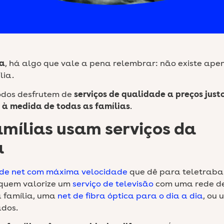
ia
, há algo que vale a pena relembrar: não existe ape
lia.
odos desfrutem de
serviços de qualidade a preços just
 à medida de todas as famílias
.
mílias usam serviços da
a
 de net com máxima velocidade
que dê para teletraba
á quem valorize um
serviço de televisão
com uma rede d
 família, uma
net de fibra óptica para o dia a dia
, ou 
ados.