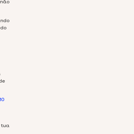
e não
ando
 do
s
de
10
 tua