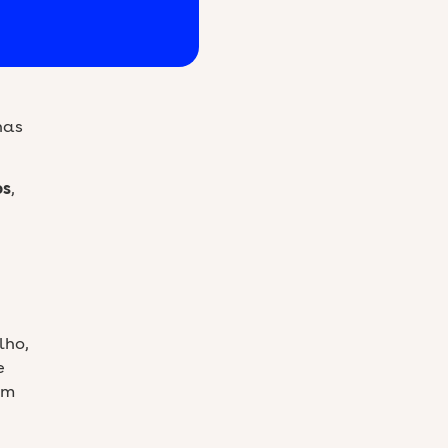
nas
os
,
lho,
e
um