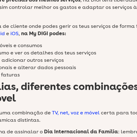
e precisas dos mesmos serviços
, na DIGI tens liberda
im controlar melhor os gastos e adaptar os serviços à
a de cliente onde podes gerir os teus serviços de forma 
id
e
iOS
,
na My DIGI podes:
óveis e consumos
umo e ver os detalhes dos teus serviços
 adicionar outros serviços
ionais e alterar dados pessoais
 faturas
lias, diferentes combinaçõe
óvel
as uma combinação de
TV, net, voz e móvel
certa para to
micas distintas.
rma de assinalar o
Dia Internacional da Família
: lemb