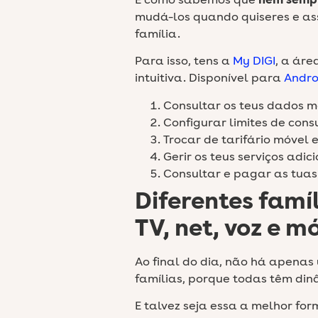
E como sabemos que
nem sempr
mudá-los quando quiseres e ass
família.
Para isso, tens a
My DIGI
, a áre
intuitiva. Disponível para
Andro
Consultar os teus dados m
Configurar limites de cons
Trocar de tarifário móvel e
Gerir os teus serviços adic
Consultar e pagar as tuas
Diferentes famí
TV, net, voz e m
Ao final do dia, não há apen
famílias, porque todas têm dinâ
E talvez seja essa a melhor fo