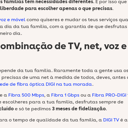
es famílias têm necessidades diferentes
. É por isso qu
liberdade para escolher apenas o que precisas
.
 voz e móvel
como quiseres e mudar os teus serviços qu
 dia da tua família, com a garantia de que desfrutas
meiro dia.
ombinação de TV, net, voz e
depende da tua família. Raramente toda a gente usa o
 precisas de uma net à medida de todos, deves, antes 
ede de fibra óptica DIGI na tua morada
.
re a
Fibra 500 Mbps
, a
Fibra 1 Gbps
ou a
Fibra PRO-DIGI 
e escolheres para a tua família, desfrutas sempre de
cluído
e só te pedimos
3 meses de fidelização
.
para o tempo de qualidade da tua família, a
DIGI TV
é a