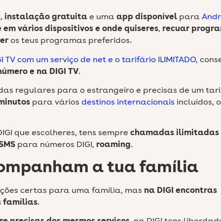
s
,
instalação gratuita
e uma
app disponível
para
Andr
e em vários dispositivos e onde quiseres
,
recuar progr
er
os teus programas preferidos.
I TV com um serviço de net e o tarifário ILIMITADO
, con
número e na DIGI TV
.
das regulares para o estrangeiro e precisas de um tari
minutos
para vários
destinos internacionais
incluídos, 
 DIGI que escolheres, tens sempre
chamadas ilimitadas
 SMS
para números DIGI,
roaming
.
companham a tua família
ções certas para uma família, mas
na DIGI encontras
 famílias
.