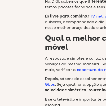
Na DIGI, sabemos que
diferent
temos pacotes fechados e tens
És livre para combinar
TV, net,
quiseres, acompanhando o dia a
nosso melhor preço desde o pri
Qual a melhor c
móvel
A resposta é simples e curta: 
serviços da mesma maneira. Se
mais, verificar a
cobertura da r
Depois, só tens de escolher ent
Gbps
. Seja qual for a opção qu
velocidade simétrica
,
router in
E se a televisão é importante 
escolha.