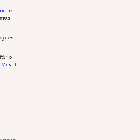
oid
e
amas
segues
fário
o
Móvel