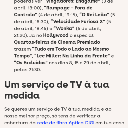
poderás ver
“Vingadores: Endgame”
(3 de
abril, 18:00),
“Rampage – Fora de
Controlo”
(4 de abril, 19:15),
“O Rei Leão”
(5
de abril, 16:30),
“Velocidade Furiosa X”
(5
de abril, 18:45) e
“Wonka”
(5 de abril,
21:20). Já no
Hollywood
o especial
Quartas‑feiras de Cinema Premiado
trazem
“Tudo em Todo o Lado ao Mesmo
Tempo”
,
“Lee Miller: Na Linha da Frente”
e
“Os Excluídos”
nos dias 8, 15 e 29 de abril,
pelas 21:30.
Um serviço de TV à tua
medida
Se queres um serviço de TV à tua medida e ao
nosso melhor preço, só tens de verificar a
cobertura da
rede de fibra óptica DIGI
em tua casa