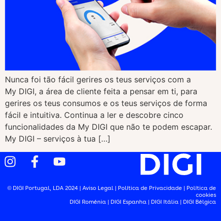
Nunca foi tão fácil gerires os teus serviços com a
My DIGI, a área de cliente feita a pensar em ti, para
gerires os teus consumos e os teus serviços de forma
fácil e intuitiva. Continua a ler e descobre cinco
funcionalidades da My DIGI que não te podem escapar.
My DIGI – serviços à tua […]
© DIGI Portugal, LDA 2024 |
Aviso Legal
|
Política de Privacidade
|
Política de
cookies
DIGI Roménia
|
DIGI Espanha
|
DIGI Itália
|
DIGI Bélgica