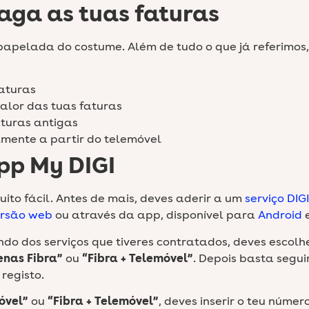
aga as tuas faturas
 papelada do costume. Além de tudo o que já referimos
aturas
alor das tuas faturas
turas antigas
mente a partir do telemóvel
pp My DIGI
ito fácil. Antes de mais, deves aderir a um
serviço DIGI
rsão web
ou através da app, disponível para
Android
do dos serviços que tiveres contratados, deves escolh
enas Fibra”
ou
“Fibra + Telemóvel”
. Depois basta segui
registo.
óvel”
ou
“Fibra + Telemóvel”
, deves inserir o teu númer