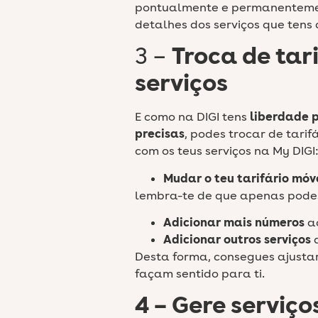
pontualmente e permanentement
detalhes dos serviços que tens
3 –
Troca de tar
serviços
E como na DIGI tens
liberdade 
precisas
, podes trocar de tarif
com os teus serviços na My DIGI
Mudar o teu tarifário móv
lembra-te de que apenas podes
Adicionar mais números
ao
Adicionar outros serviços
Desta forma, consegues ajustar
façam sentido para ti.
4 – Gere serviço