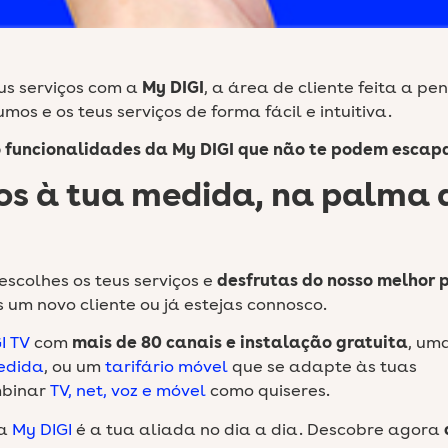
eus serviços com a
My DIGI
, a área de cliente feita a pe
umos e os teus serviços de forma fácil e intuitiva.
o funcionalidades da My DIGI que não te podem escap
ços à tua medida, na palma 
escolhes os teus serviços e
desfrutas do nosso melhor 
s um novo cliente ou já estejas connosco.
I TV
com
mais de 80 canais e instalação gratuita
, um
medida
, ou um
tarifário móvel
que se adapte às tuas
mbinar
TV, net, voz e móvel
como quiseres.
 a
My DIGI
é a tua aliada no dia a dia. Descobre agora