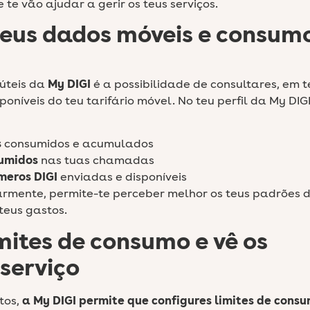
 te vão ajudar a gerir os teus serviços.
teus dados móveis e consum
úteis da
My DIGI
é a possibilidade de consultares, em 
oníveis do teu tarifário móvel. No teu perfil da My DIG
s
consumidos e acumulados
umidos
nas tuas chamadas
meros DIGI
enviadas e disponíveis
armente, permite-te perceber melhor os teus padrões 
teus gastos.
mites de consumo e vê os
 serviço
tos,
a My DIGI permite que configures limites de cons