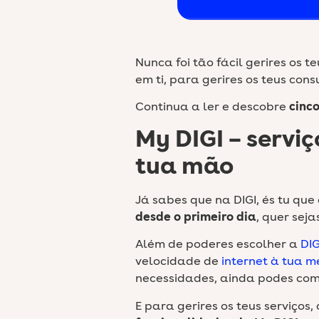
Nunca foi tão fácil gerires os t
em ti, para gerires os teus cons
Continua a ler e descobre
cinc
My DIGI – servi
tua mão
Já sabes que na DIGI, és tu que 
desde o primeiro dia
, quer seja
Além de poderes escolher a
DIG
velocidade de
internet à tua 
necessidades, ainda podes co
E para gerires os teus serviços,