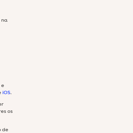
, na
e
e
iOS
.
er
res os
o de