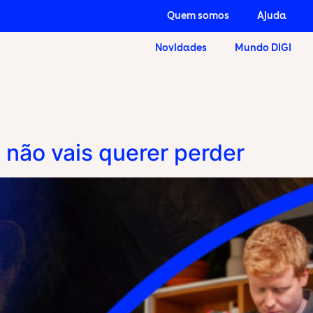
Quem somos
Ajuda
Novidades
Mundo DIGI
e não vais querer perder